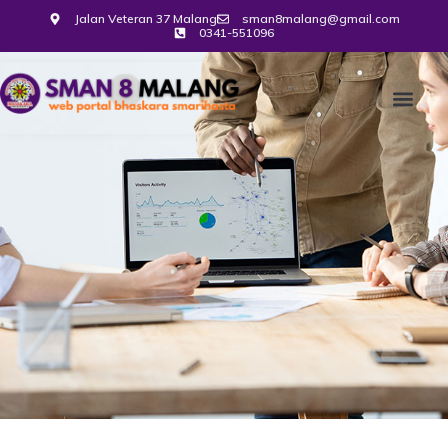
Jalan Veteran 37 Malang
sman8malang@gmail.com
0341-551096