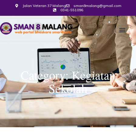
Jalan Veteran 37 Malang
sman8malang@gmail.com
0341-551096
Category: Kegiatan
Sekolah