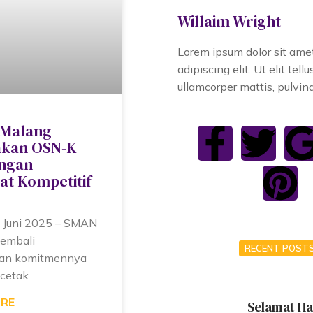
Willaim Wright
Lorem ipsum dolor sit amet
adipiscing elit. Ut elit tellu
ullamcorper mattis, pulvina
 Malang
akan OSN-K
engan
t Kompetitif
 Juni 2025 – SMAN
kembali
RECENT POST
an komitmennya
cetak
ORE
Selamat Ha