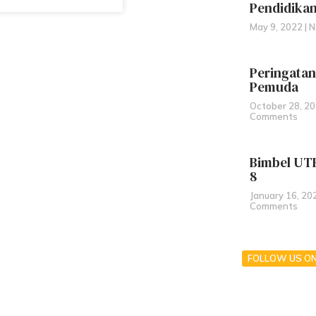
Pendidikan
May 9, 2022
N
Peringata
Pemuda
October 28, 2
Comments
Bimbel UT
8
January 16, 2
Comments
FOLLOW US O