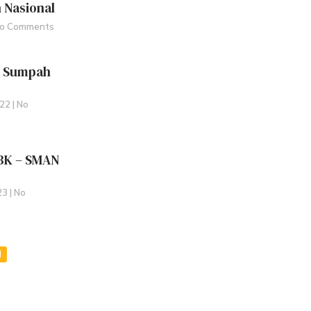
 Nasional
o Comments
n Sumpah
022
No
BK – SMAN
023
No
N