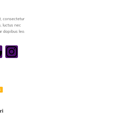
, consectetur
s, luctus nec
r dapibus leo.
S
ri