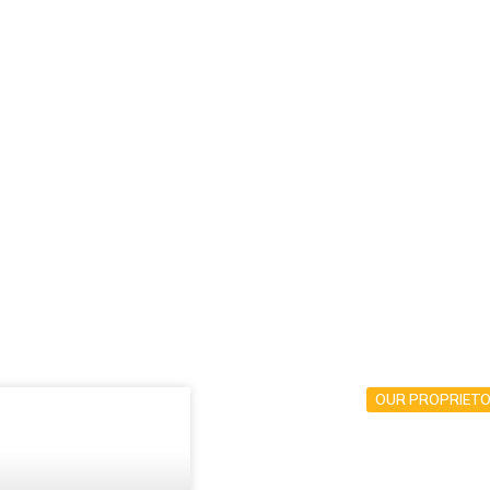
stasiAnakBangsa
OUR PROPRIET