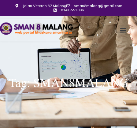
Jalan Veteran 37 Malang
sman8malang@gmail.com
0341-551096
Tag: SMAN8MALANG