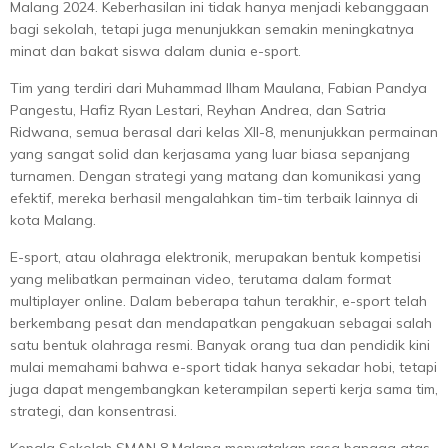
Malang 2024. Keberhasilan ini tidak hanya menjadi kebanggaan
bagi sekolah, tetapi juga menunjukkan semakin meningkatnya
minat dan bakat siswa dalam dunia e-sport.
Tim yang terdiri dari Muhammad Ilham Maulana, Fabian Pandya
Pangestu, Hafiz Ryan Lestari, Reyhan Andrea, dan Satria
Ridwana, semua berasal dari kelas XII-8, menunjukkan permainan
yang sangat solid dan kerjasama yang luar biasa sepanjang
turnamen. Dengan strategi yang matang dan komunikasi yang
efektif, mereka berhasil mengalahkan tim-tim terbaik lainnya di
kota Malang.
E-sport, atau olahraga elektronik, merupakan bentuk kompetisi
yang melibatkan permainan video, terutama dalam format
multiplayer online. Dalam beberapa tahun terakhir, e-sport telah
berkembang pesat dan mendapatkan pengakuan sebagai salah
satu bentuk olahraga resmi. Banyak orang tua dan pendidik kini
mulai memahami bahwa e-sport tidak hanya sekadar hobi, tetapi
juga dapat mengembangkan keterampilan seperti kerja sama tim,
strategi, dan konsentrasi.
Kepala Sekolah SMAN 8 Malang menyatakan rasa bangga atas