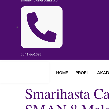
sman8malang@gmail.com
0341-551096
HOME
PROFIL
AKAD
Smarihasta C