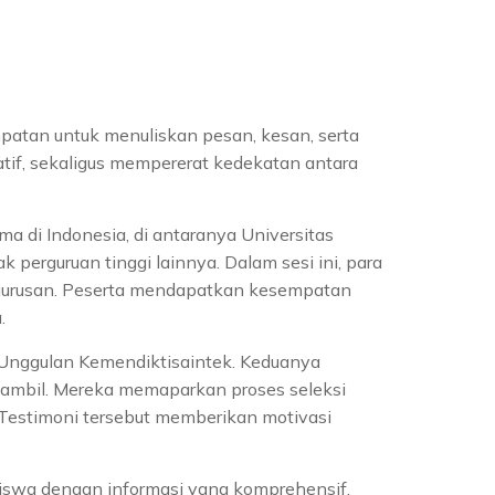
mpatan untuk menuliskan pesan, kesan, serta
atif, sekaligus mempererat kedekatan antara
a di Indonesia, di antaranya Universitas
perguruan tinggi lainnya. Dalam sesi ini, para
ai jurusan. Peserta mendapatkan kesempatan
.
a Unggulan Kemendiktisaintek. Keduanya
 ambil. Mereka memaparkan proses seleksi
 Testimoni tersebut memberikan motivasi
iswa dengan informasi yang komprehensif,