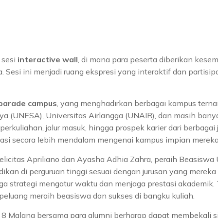
 sesi
interactive wall
, di mana para peserta diberikan kese
Sesi ini menjadi ruang ekspresi yang interaktif dan partisip
parade campus
, yang menghadirkan berbagai kampus ternam
a (UNESA), Universitas Airlangga (UNAIR), dan masih banyak 
erkuliahan, jalur masuk, hingga prospek karier dari berbag
rmasi secara lebih mendalam mengenai kampus impian mereka
Felicitas Apriliano dan Ayasha Adhia Zahra, peraih Beasisw
an di perguruan tinggi sesuai dengan jurusan yang mereka
ga strategi mengatur waktu dan menjaga prestasi akademik.
peluang meraih beasiswa dan sukses di bangku kuliah.
8 Malang bersama para alumni berharap dapat membekali s