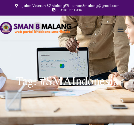
Jalan Veteran 37 Malang
sman8malang@gmail.com
0341-551096
Tag: #SMAIndonesia