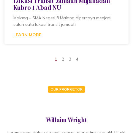
Lokasi Transit Jamaah Mujahadah
Kubro 1 Abad NU
Malang – SMA Negeri 8 Malang dipercaya menjadi
salah satu lokasi transit jamaah
LEARN MORE
1
2
3
4
OUR PROPRIETOR
Willaim Wright
Lorem ipsum dolor sit amet, consectetur adipiscing elit. Ut elit